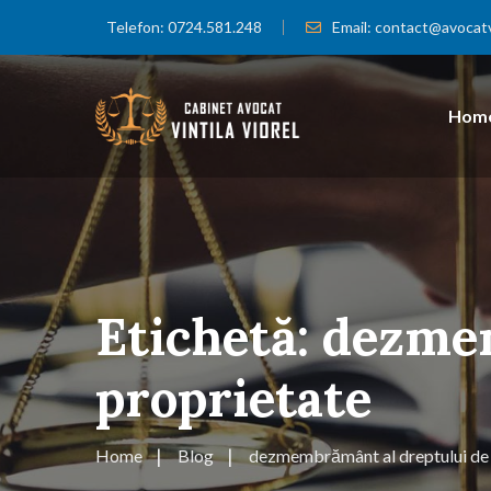
Telefon:
0724.581.248
Email:
contact@avocatvi
Hom
Etichetă:
dezmem
proprietate
Home
Blog
dezmembrământ al dreptului de 