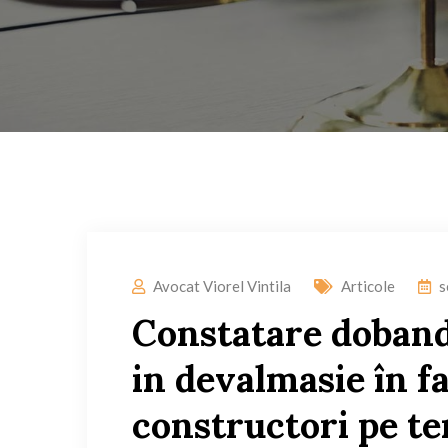
Avocat Viorel Vintila
Articole
s
Constatare doband
in devalmasie în f
constructori pe te