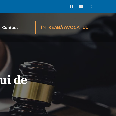
ÎNTREABĂ AVOCATUL
Contact
ui de