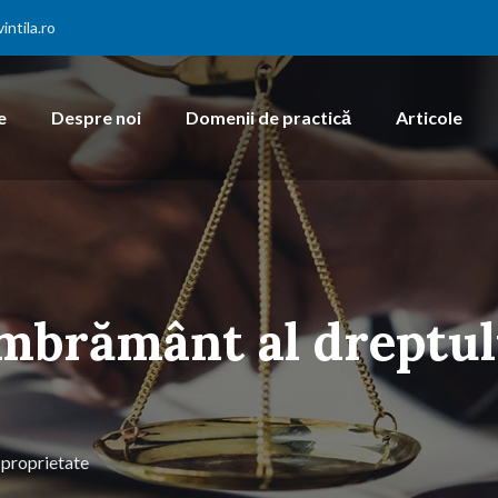
ntila.ro
e
Despre noi
Domenii de practică
Articole
brământ al dreptul
proprietate