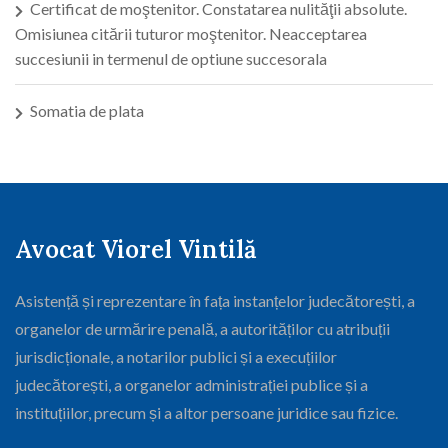
Certificat de moştenitor. Constatarea nulităţii absolute.
Omisiunea citării tuturor moştenitor. Neacceptarea
succesiunii in termenul de optiune succesorala
Somatia de plata
Avocat Viorel Vintilă
Asistență și reprezentare în fața instanțelor judecătorești, a
organelor de urmărire penală, a autorităților cu atribuții
jurisdicționale, a notarilor publici și a execuțiilor
judecătorești, a organelor administrației publice și a
instituțiilor, precum și a altor persoane juridice sau fizice.