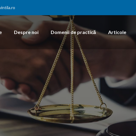
ntila.ro
e
Despre noi
Domenii de practică
Articole