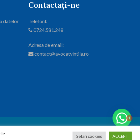
Contactați-ne
 a datelor
Telefonl:
0724.581.248
Adresa de email:
contact@avocatvintila.ro
1
rezervate.
 le
Setari cookies
ACCEPT