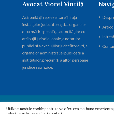
Avocat Viorel Vintilă
Navi
Asistență și reprezentare în fața
Despre
instanțelor judecătorești, a organelor
Artico
de urmărire penală, a autorităților cu
Intrea
atribuții jurisdicționale, a notarilor
publici și a execuțiilor judecătorești, a
Conta
organelor administrației publice și a
instituțiilor, precum și a altor persoane
juridice sau fizice.
© 2024
C
Utilizam module cookie pentru a va oferi cea mai buna experienta p
folosim sau le dezactivati in setari.