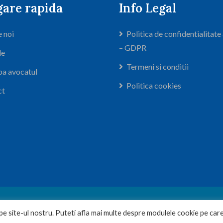
gare rapida
Info Legal
 noi
Politica de confidentialitate
– GDPR
le
Termeni si conditii
ba avocatul
Politica cookies
ct
abinet Avocatura si Mediere Vintila Viorel
. Toate drepturile sunt 
e site-ul nostru. Puteti afla mai multe despre modulele cookie pe care
Web design by Dianys Group