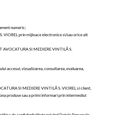
ipament numeric;
 VIOREL prin mijloace electronice si/sau orice alt
e CABINET AVOCATURA SI MEDIERE VINTILĂ S.
lui accesul, vizualizarea, consultarea, evaluarea,
AVOCATURA SI MEDIERE VINTILĂ S. VIOREL si client,
 produse sau a primi informari prin intermediul
olitica de confidenţialitate privind Datele Personale