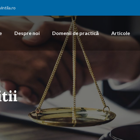
ntila.ro
e
Despre noi
Domenii de practică
Articole
tii