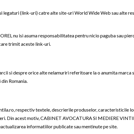
legaturi (link-uri) catre alte site-uri World Wide Web sau alte res
u isi asuma responsabilitatea pentru nicio paguba sau pierder
are trimit aceste link-uri.
cii si despre orice alte nelamuriri referitoare la o anumita marca 
i din Romania.
la.ro, respectiv textele, descrierile produselor, caracteristicile lor
arteneri. Din acest motiv, CABINET AVOCATURA SI MEDIERE VINTIL
neactualizarea informatiilor publicate sau mentinute pe site.