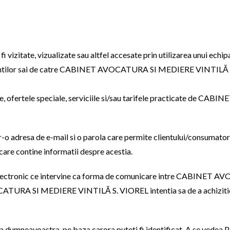
 fi vizitate, vizualizate sau altfel accesate prin utilizarea unui ech
 clientilor sai de catre CABINET AVOCATURA SI MEDIERE VINTILĂ S.
ţile, ofertele speciale, serviciile si/sau tarifele practicate d
tr-o adresa de e-mail si o parola care permite clientului/consumatoru
i care contine informatii despre acestia.
 electronic ce intervine ca forma de comunicare intre CABINET 
ATURA SI MEDIERE VINTILĂ S. VIOREL intentia sa de a achizitiona
a dumneavoastra, pe baza carora puteti fi identificat. A se vedea P