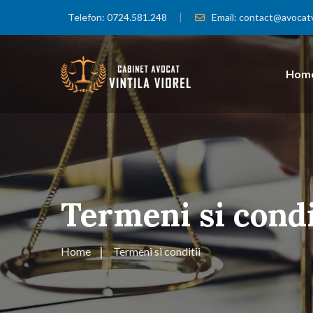
Telefon:
0724.581.248
Email:
contact@avocatvi
Hom
Termeni si condi
Home
Termeni si conditii