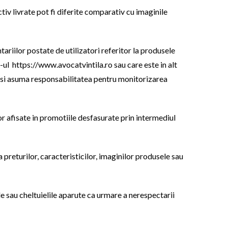
tiv livrate pot fi diferite comparativ cu imaginile
lor postate de utilizatori referitor la produsele
-ul https://www.avocatvintila.ro sau care este in alt
 asuma responsabilitatea pentru monitorizarea
isate in promotiile desfasurate prin intermediul
turilor, caracteristicilor, imaginilor produsele sau
u cheltuielile aparute ca urmare a nerespectarii