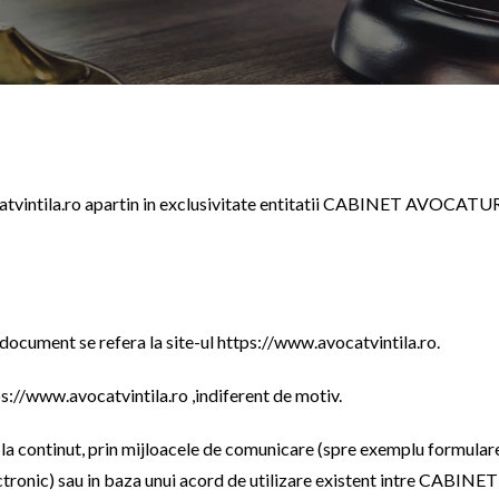
ocatvintila.ro apartin in exclusivitate entitatii CABINET AVOCA
t document se refera la site-ul https://www.avocatvintila.ro.
s://www.avocatvintila.ro ,indiferent de motiv.
s la continut, prin mijloacele de comunicare (spre exemplu formula
nic) sau in baza unui acord de utilizare existent intre CAB