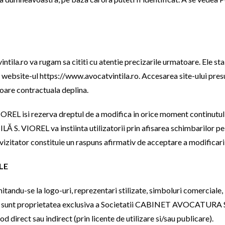
ila.ro va rugam sa cititi cu atentie precizarile urmatoare. Ele stabi
website-ul https://www.avocatvintila.ro. Accesarea site-ului presu
loare contractuala deplina.
 rezerva dreptul de a modifica in orice moment continutul webs
IOREL va instiinta utilizatorii prin afisarea schimbarilor pe o 
 / vizitator constituie un raspuns afirmativ de acceptare a modificar
LE
mitandu-se la logo-uri, reprezentari stilizate, simboluri comerciale,
ila, sunt proprietatea exclusiva a Societatii CABINET AVOCATURA
d direct sau indirect (prin licente de utilizare si/sau publicare).