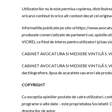
Utilizatorilor nu le este permisa copierea, distribuirea
oricarui continut in orice alt context decat cel original
Informatiile publicate pe site-ul https://www.avo
produsele comercializate de partenerii sai, opiniil
VIOREL ca fiind de interes pentru utilizatori şi/sau viz
CABINET AVOCATURA SI MEDIERE VINTILĂ S. VIOREL is
CABINET AVOCATURA SI MEDIERE VINTILĂ S. VIOREL isi
dactilografiere, lipsa de acuratete sau erori ale produ
COPYRIGHT
Cu exceptia opiniilor postate de catre utilizatori, con
programe si alte date – este proprietatea Societat
drepturilor de autor.