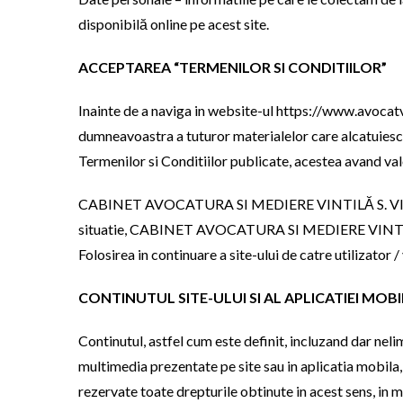
disponibilă online pe acest site.
ACCEPTAREA “TERMENILOR SI CONDITIILOR”
Inainte de a naviga in website-ul https://www.avocatvint
dumneavoastra a tuturor materialelor care alcatuiesc 
Termenilor si Conditiilor publicate, acestea avand va
CABINET AVOCATURA SI MEDIERE VINTILĂ S. VIOREL isi
situatie, CABINET AVOCATURA SI MEDIERE VINTILĂ S. V
Folosirea in continuare a site-ului de catre utilizator
CONTINUTUL SITE-ULUI SI AL APLICATIEI MOBI
Continutul, astfel cum este definit, incluzand dar neli
multimedia prezentate pe site sau in aplicatia mob
rezervate toate drepturile obtinute in acest sens, in mo