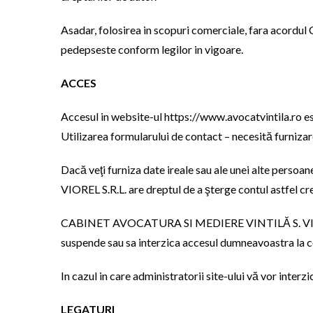
Asadar, folosirea in scopuri comerciale, fara aco
pedepseste conform legilor in vigoare.
ACCES
Accesul in website-ul https://www.avocatvintila.ro est
Utilizarea formularului de contact – necesită furnizare
Dacă veţi furniza date ireale sau ale unei alte pe
VIOREL S.R.L. are dreptul de a şterge contul astfel cre
CABINET AVOCATURA SI MEDIERE VINTILĂ S. VIOREL poate
suspende sau sa interzica accesul dumneavoastra la con
In cazul in care administratorii site-ului vă vor interzi
LEGATURI