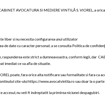
rdul CABINET AVOCATURA SI MEDIERE VINTILĂ S. VIOREL, a oricaru
e liber si nu necesita configurarea unui utilizator
a de date cu caracter personal; a se consulta Politica de confidenţi
rsoane, raspunderea este strict a dumneavoastra, conform legii,
at imediat ce va afla de situatie.
, fara orice alta notificare sau formalitate si fara ca acest lu
tinutul site-ului https://www.avocatvintila.ro sau doar la o parte 
ce accesul, nu veti fi indreptatit la primirea niciunei despagubiri.