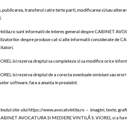
, publicarea, transferul catre terte parti, modificarea si/sau alterar
.
catvintila.ro sunt informatii de interes general despre CABINE
e utilizatorilor despre produse cat si alte informatii consider
itatori.
i rezerva dreptul sa completeze si sa modifice orice informati
 rezerva dreptul de a corecta eventuale omisiuni sau erori in a
selor software, fara a anunta in prealabil.
tinutul site-ului https://www.avocatvintila.ro – imagini, texte, gra
ii CABINET AVOCATURA SI MEDIERE VINTILĂ S. VIOREL si a furnizor