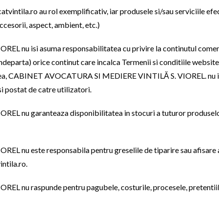
vintila.ro au rol exemplificativ, iar produsele si/sau serviciile efec
ccesorii, aspect, ambient, etc.)
isi asuma responsabilitatea cu privire la continutul comentarii
ndeparta) orice continut care incalca Termenii si conditiile website
estea, CABINET AVOCATURA SI MEDIERE VINTILĂ S. VIOREL. nu isi
 postat de catre utilizatori.
garanteaza disponibilitatea in stocuri a tuturor produselor af
ste responsabila pentru greselile de tiparire sau afisare a pre
ntila.ro.
raspunde pentru pagubele, costurile, procesele, pretentiile sa