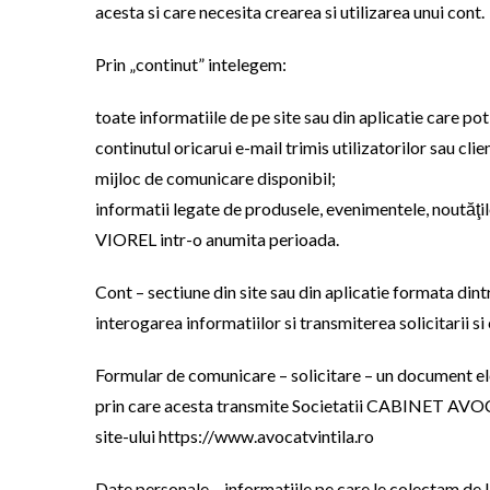
acesta si care necesita crearea si utilizarea unui cont.
Prin „continut” intelegem:
toate informatiile de pe site sau din aplicatie care pot
continutul oricarui e-mail trimis utilizatorilor sau
mijloc de comunicare disponibil;
informatii legate de produsele, evenimentele, noută
VIOREL intr-o anumita perioada.
Cont – sectiune din site sau din aplicatie formata din
interogarea informatiilor si transmiterea solicitarii s
Formular de comunicare – solicitare – un document
prin care acesta transmite Societatii CABINET AVOC
site-ului https://www.avocatvintila.ro
Date personale – informatiile pe care le colectam de l