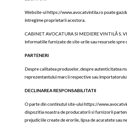
Website-ul https://www.avocatvintila.ro poate gazdui 
intregime proprietarii acestora.
CABINET AVOCATURA SI MEDIERE VINTILĂ S. VIOREL n
informatiile furnizate de site-urile sau resursele spre c
PARTENERI
Despre calitatea produselor, despre autenticitatea mar
reprezentantului marcii respective sau importatorulu
DECLINAREA RESPONSABILITATII
O parte din continutul site-ului https://www.avocatvinti
dispozitia noastra de producatorii si furnizorii p
prejudiciile create de erorile, lipsa de acuratete sau 