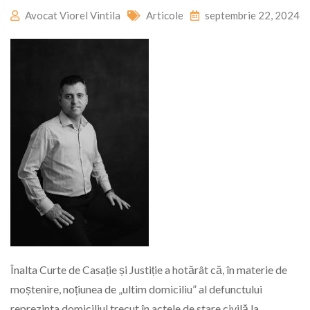
Avocat Viorel Vintila
Articole
septembrie 22, 2024
Înalta Curte de Casație și Justiție a hotărât că, în materie de
moștenire, noțiunea de „ultim domiciliu” al defunctului
reprezinta domiciliul trecut în actele de stare civilă la