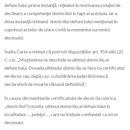
defunctului, prima instanţă, reţinând în motivarea soluţiei de
declinare a competenţei domiciliul în fapt al acestuia, iar a
doua instanţă retinand domiciliul defunctului menţionat în
cuprinsul actelor de stare civilă la momentul survenirii
decesului.
Înalta Curte a retinut că potrivit dispoziţiilor art. 954 alin. (2)
C. civ., „Moştenirea se deschide la ultimul domiciliu al
defunctului. Dovada ultimului domiciliu se face cu certificatul
de deces sau, după caz, cu hotărârea judecătorească
declarativă de moarte rămasă definitivă”.
În cauza, din mentiunile certificatului de deces (la rubrica
„domiciliul”) rezulta ultimul domiciliu al defunctului în
localitatea …, judeţul …, care nu trebuie confundat cu locul
decesului.