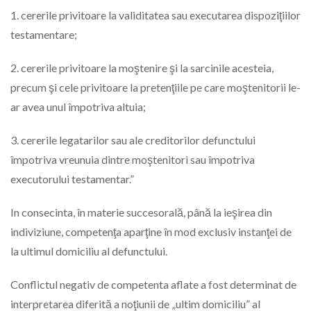
1. cererile privitoare la validitatea sau executarea dispoziţiilor
testamentare;
2. cererile privitoare la moştenire şi la sarcinile acesteia,
precum şi cele privitoare la pretenţiile pe care moştenitorii le-
ar avea unul împotriva altuia;
3. cererile legatarilor sau ale creditorilor defunctului
împotriva vreunuia dintre moştenitori sau împotriva
executorului testamentar.”
In consecinta, în materie succesorală, până la ieşirea din
indiviziune, competenţa aparţine în mod exclusiv instanţei de
la ultimul domiciliu al defunctului.
Conflictul negativ de competenta aflate a fost determinat de
interpretarea diferită a noţiunii de „ultim domiciliu” al