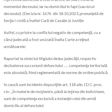
momentul decesului, iar nu domiciliul in fapt (sau locul
decesului). (Decizia nr. 1676 din 18.10.2023, pronunțată de
Secţia I civilă a Înaltei Curți de Casație și Justiție
Astfel, cu privire la conflictul negativ de competenţă, cu a
cărui judecată a fost sesizată Înalta Curte a reţinut
următoarele:
Raportat la obiectul litigiului dedus judecăţii, respectiv
dezbaterea succesiunii defunctului …, competenţa teritorială
este absolută, fiind reglementată de norme de ordine publică.
In cauză sunt incidente dispoziţiile art. 118 alin. (1) C. proc.
civ.: „În materie de moştenire, până la ieşirea din indiviziune,
sunt de competenţa exclusivă a instanţei celui din urmă
domiciliu al defunctului: