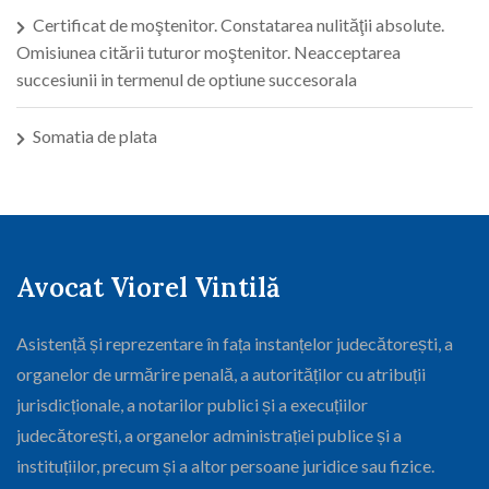
Certificat de moştenitor. Constatarea nulităţii absolute.
Omisiunea citării tuturor moştenitor. Neacceptarea
succesiunii in termenul de optiune succesorala
Somatia de plata
Avocat Viorel Vintilă
Asistență și reprezentare în fața instanțelor judecătorești, a
organelor de urmărire penală, a autorităților cu atribuții
jurisdicționale, a notarilor publici și a execuțiilor
judecătorești, a organelor administrației publice și a
instituțiilor, precum și a altor persoane juridice sau fizice.