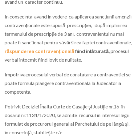
avand un caracter continuu.
In consecinta, avand in vedere ca aplicarea sancțiunii amenzii
contravenționale este supusă prescripției, după împlinirea
termenului de prescripție de 3 ani, contravenientul nu mai
poate fi sancționat pentru săvârșirea faptei contravenționale,
răspunderea contravențională
fiind înlăturată
, procesul
verbal intocmit fiind lovit de nulitate.
Impotriva procesului verbal de constatare a contraventiei se
poate formula plangere contraventionala la Judecatoria
competenta.
Potrivit Deciziei Înalta Curte de Casaţie şi Justiţie nr.16 în
dosarul nr.1134/1/2020, se admite recursul în interesul legii
formulat de procurorul general al Parchetului de pe lângă şi,
în consecinţă, stabileşte că: