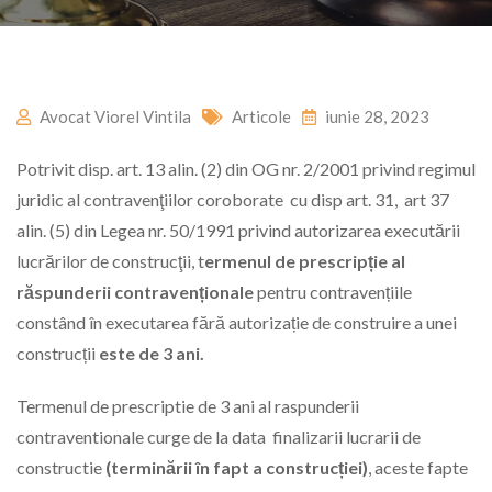
Avocat Viorel Vintila
Articole
iunie 28, 2023
Potrivit disp. art. 13 alin. (2) din OG nr. 2/2001 privind regimul
juridic al contravenţiilor coroborate cu disp art. 31, art 37
alin. (5) din Legea nr. 50/1991 privind autorizarea executării
lucrărilor de construcţii, t
ermenul de prescripție al
răspunderii contravenționale
pentru contravențiile
constând în executarea fără autorizație de construire a unei
construcții
este de 3 ani.
Termenul de prescriptie de 3 ani al raspunderii
contraventionale curge de la data finalizarii lucrarii de
constructie
(terminării în fapt a construcției)
, aceste fapte