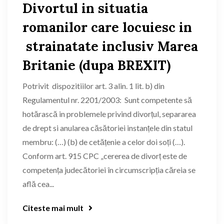
Divortul in situatia
romanilor care locuiesc in
strainatate inclusiv Marea
Britanie (dupa BREXIT)
Potrivit dispozitiilor art. 3 alin. 1 lit. b) din
Regulamentul nr. 2201/2003: Sunt competente să
hotărască in problemele privind divorțul, separarea
de drept si anularea căsătoriei instanțele din statul
membru: (…) (b) de cetățenie a celor doi soți (…).
Conform art. 915 CPC „cererea de divorț este de
competența judecătoriei în circumscripția căreia se
află cea...
Citeste mai mult